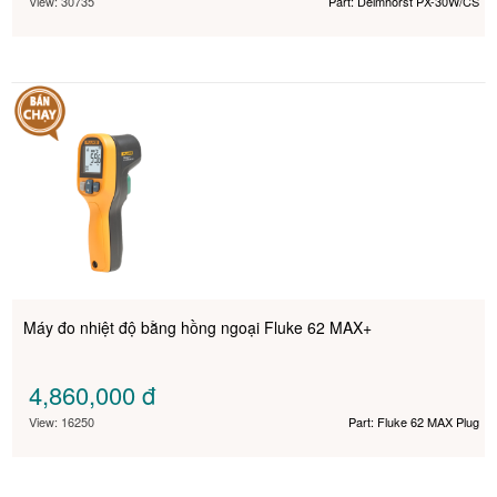
View: 30735
Part: Delmhorst PX-30W/CS
Máy đo nhiệt độ bằng hồng ngoại Fluke 62 MAX+
4,860,000
đ
View: 16250
Part: Fluke 62 MAX Plug