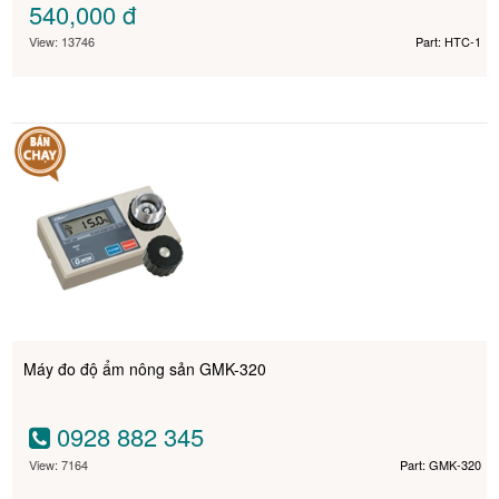
540,000
đ
View: 13746
Part: HTC-1
Máy đo độ ẩm nông sản GMK-320
0928 882 345
View: 7164
Part: GMK-320