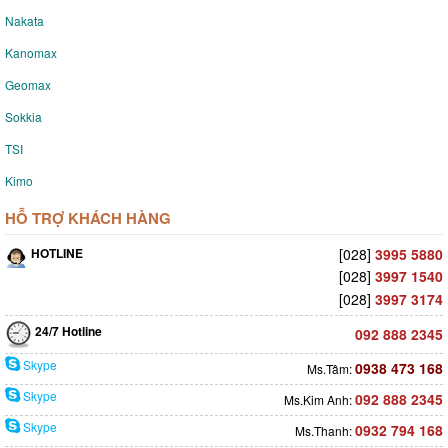
Nakata
Kanomax
Geomax
Sokkia
TSI
Kimo
HỖ TRỢ KHÁCH HÀNG
HOTLINE
[028]
3995 5880
[028]
3997 1540
[028]
3997 3174
24/7 Hotline
092 888 2345
Skype
0938 473 168
Ms.Tâm:
Skype
092 888 2345
Ms.Kim Anh:
Skype
0932 794 168
Ms.Thanh: