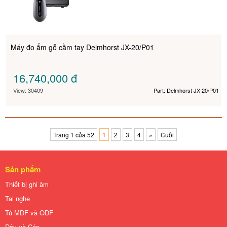
Máy đo ẩm gỗ cầm tay Delmhorst JX-20/P01
16,740,000
đ
View: 30409
Part: Delmhorst JX-20/P01
Trang 1 của 52
1
2
3
4
»
Cuối
Sản phẩm
Thiết bị ghi âm
Tai nghe
Tủ MDF và ODF
Dây và Cáp