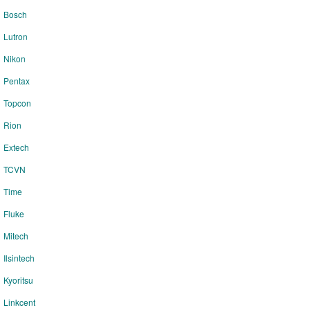
Bosch
Lutron
Nikon
Pentax
Topcon
Rion
Extech
TCVN
Time
Fluke
Mitech
Ilsintech
Kyoritsu
Linkcent