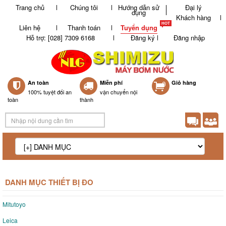
Trang chủ
Chúng tôi
Hướng dẫn sử
Đại lý
dụng
Khách hàng
Liên hệ
Thanh toán
Tuyển dụng
Hỗ trợ: [028] 7309 6168
Đăng ký
Đăng nhập
An toàn
Miễn phí
0
Giỏ hàng
100% tuyệt đối an
vận chuyển nội
toàn
thành
DANH MỤC THIẾT BỊ ĐO
Mitutoyo
Leica