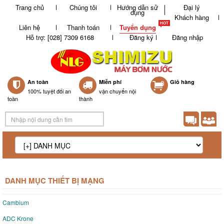
Trang chủ
Chúng tôi
Hướng dẫn sử
Đại lý
dụng
Khách hàng
Liên hệ
Thanh toán
Tuyển dụng
Hỗ trợ: [028] 7309 6168
Đăng ký
Đăng nhập
An toàn
Miễn phí
0
Giỏ hàng
100% tuyệt đối an
vận chuyển nội
toàn
thành
DANH MỤC THIẾT BỊ MẠNG
Cambium
ADC Krone