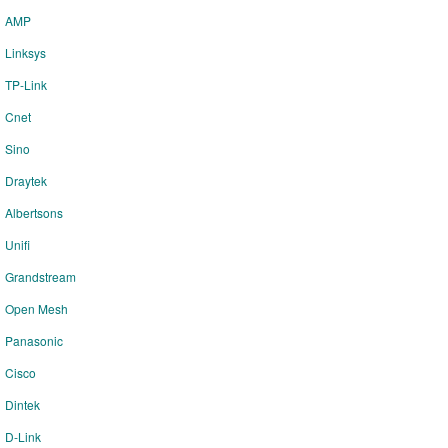
AMP
Linksys
TP-Link
Cnet
Sino
Draytek
Albertsons
Unifi
Grandstream
Open Mesh
Panasonic
Cisco
Dintek
D-Link