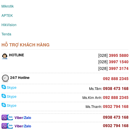
Mikrotik
APTEK
HikVision
Tenda
HỖ TRỢ KHÁCH HÀNG
HOTLINE
[028]
3995 5880
[028]
3997 1540
[028]
3997 3174
24/7 Hotline
092 888 2345
Skype
0938 473 168
Ms.Tâm:
Skype
092 888 2345
Ms.Kim Anh:
Skype
0932 794 168
Ms.Thanh:
0938 473 168
Viber
/
Zalo
0932 794 168
Viber
/
Zalo