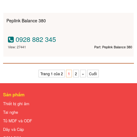
Peplink Balance 380
0928 882 345
View: 27441
Part: Peplink Balance 380
Trang 1 của 2
1
2
»
Cuối
Sản phẩm
Thiết bị ghi âm
Tai nghe
Tủ MDF và ODF
Dây và Cáp