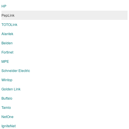
HP
PepLink
TOTOLink
Alantek
Belden
Fortinet
MPE
Schneider Electric
Wintop
Golden Link
Buffalo
Tamio
NetOne
IgniteNet