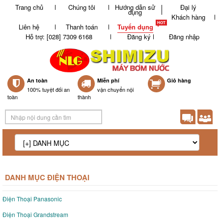
Trang chủ
Chúng tôi
Hướng dẫn sử
Đại lý
dụng
Khách hàng
Liên hệ
Thanh toán
Tuyển dụng
Hỗ trợ: [028] 7309 6168
Đăng ký
Đăng nhập
An toàn
Miễn phí
0
Giỏ hàng
100% tuyệt đối an
vận chuyển nội
toàn
thành
DANH MỤC ĐIỆN THOẠI
Điện Thoại Panasonic
Điện Thoại Grandstream