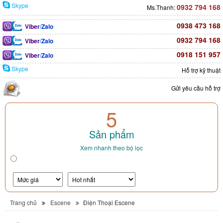
Skype
0932 794 168
Ms.Thanh:
0938 473 168
Viber
/
Zalo
0932 794 168
Viber
/
Zalo
0918 151 957
Viber
/
Zalo
Skype
Hỗ trợ kỹ thuật
Gửi yêu cầu hỗ trợ
5
Sản phẩm
Xem nhanh theo bộ lọc
Trang chủ
Escene
Điện Thoại Escene