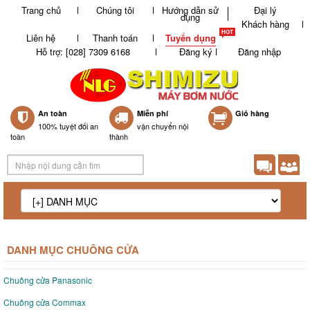
Trang chủ
Chúng tôi
Hướng dẫn sử
Đại lý
dụng
Khách hàng
Liên hệ
Thanh toán
Tuyển dụng
Hỗ trợ: [028] 7309 6168
Đăng ký
Đăng nhập
An toàn
Miễn phí
0
Giỏ hàng
100% tuyệt đối an
vận chuyển nội
toàn
thành
DANH MỤC CHUÔNG CỬA
Chuông cửa Panasonic
Chuông cửa Commax