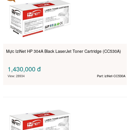
Mực IziNet HP 304A Black LaserJet Toner Cartridge (CC530A)
1,430,000
đ
View: 28934
Part: iziNet-CC530A