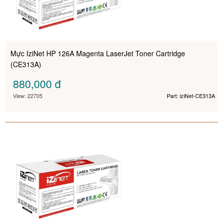
Mực IziNet HP 126A Magenta LaserJet Toner Cartridge
(CE313A)
880,000
đ
View: 22705
Part: iziNet-CE313A