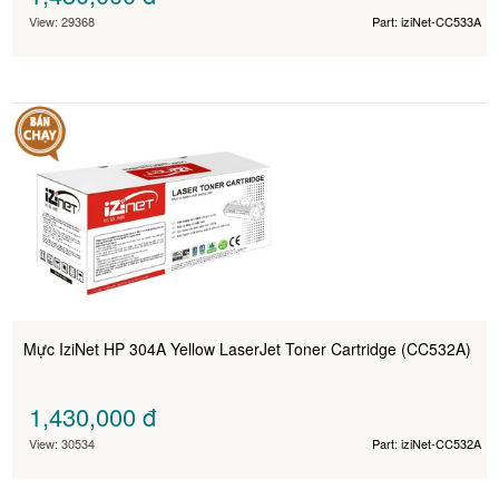
View: 29368
Part: iziNet-CC533A
Mực IziNet HP 304A Yellow LaserJet Toner Cartridge (CC532A)
1,430,000
đ
View: 30534
Part: iziNet-CC532A