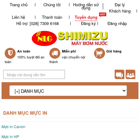
Trang chủ
Chúng tôi
Hướng dẫn sử
Đại lý
dụng
Khách hàng
Liên hệ
Thanh toán
Tuyển dụng
Hỗ trợ: [028] 7309 6168
Đăng ký
Đăng nhập
An toàn
Miễn phí
0
Giỏ hàng
100% tuyệt đối an
vận chuyển nội
toàn
thành
DANH MỤC MỰC IN
Mực in Canon
Mực in HP