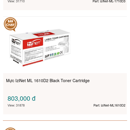
View: 31710
Part: iziNet-ML-1710D3
Mực IziNet ML 1610D2 Black Toner Cartridge
803,000
đ
View: 31878
Part: iziNet-ML1610D2