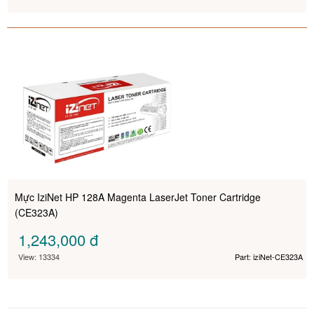
Mực IziNet HP 128A Magenta LaserJet Toner Cartridge
(CE323A)
1,243,000
đ
View: 13334
Part: iziNet-CE323A