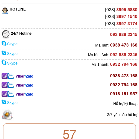
HOTLINE
[028]
3995 5880
[028]
3997 1540
[028]
3997 3174
24/7 Hotline
092 888 2345
Skype
0938 473 168
Ms.Tâm:
Skype
092 888 2345
Ms.Kim Anh:
Skype
0932 794 168
Ms.Thanh:
0938 473 168
Viber
/
Zalo
0932 794 168
Viber
/
Zalo
0918 151 957
Viber
/
Zalo
Skype
Hỗ trợ kỹ thuật
Gửi yêu cầu hỗ trợ
57