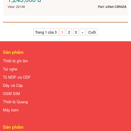
View: 22148
Part: iziNet-CB542A
Trang 1 của 3
1
2
3
»
Cuối
Sản phẩm
Thiết bị ghi âm
Tai nghe
Tủ MDF và ODF
Dây và Cáp
GSM SIM
Thiết bị Quang
Máy bơm
Sản phẩm