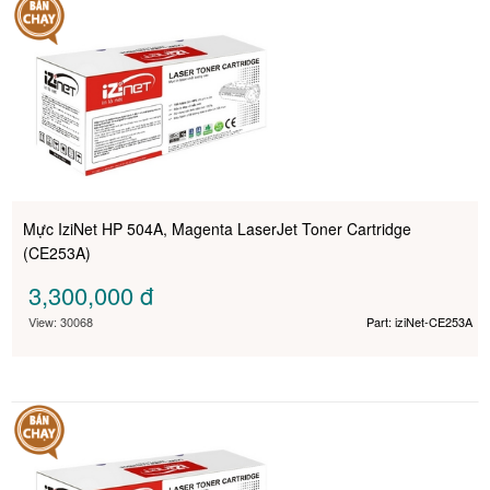
Mực IziNet HP 504A, Magenta LaserJet Toner Cartridge
(CE253A)
3,300,000
đ
View: 30068
Part: iziNet-CE253A