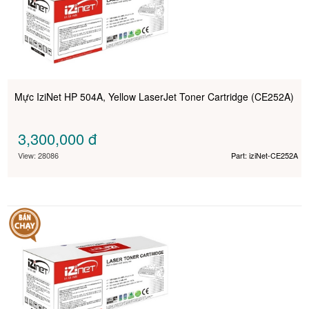
Mực IziNet HP 504A, Yellow LaserJet Toner Cartridge (CE252A)
3,300,000
đ
View: 28086
Part: iziNet-CE252A