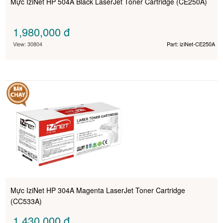
Mực IziNet HP 504A Black LaserJet Toner Cartridge (CE250A)
1,980,000
đ
View: 30804
Part: iziNet-CE250A
Mực IziNet HP 304A Magenta LaserJet Toner Cartridge
(CC533A)
1,430,000
đ