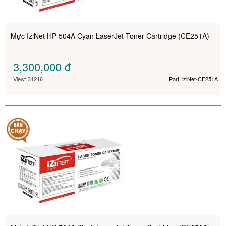
Mực IziNet HP 504A Cyan LaserJet Toner Cartridge (CE251A)
3,300,000
đ
View: 31216
Part: iziNet-CE251A