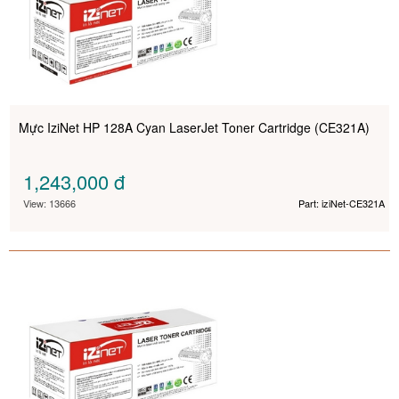
Mực IziNet HP 128A Cyan LaserJet Toner Cartridge (CE321A)
1,243,000
đ
View: 13666
Part: iziNet-CE321A