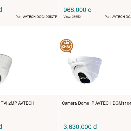
đ
968,000
đ
Part: AVTECH DGC1005XTP
View: 26652
Part: AVTECH D
 TVI 2MP AVTECH
Camera Dome IP AVTECH DGM110
đ
3,630,000
đ