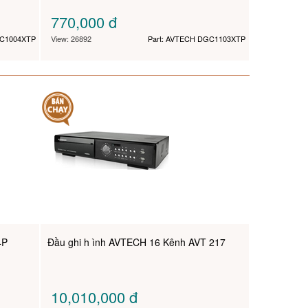
770,000
đ
GC1004XTP
View: 26892
Part: AVTECH DGC1103XTP
4P
Đầu ghi h ình AVTECH 16 Kênh AVT 217
10,010,000
đ