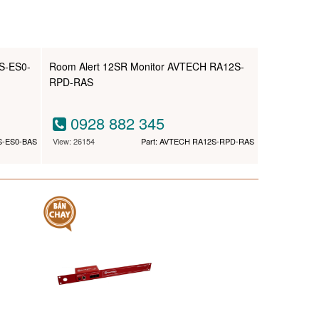
S-ES0-
Room Alert 12SR Monitor AVTECH RA12S-
RPD-RAS
0928 882 345
S-ES0-BAS
View: 26154
Part: AVTECH RA12S-RPD-RAS