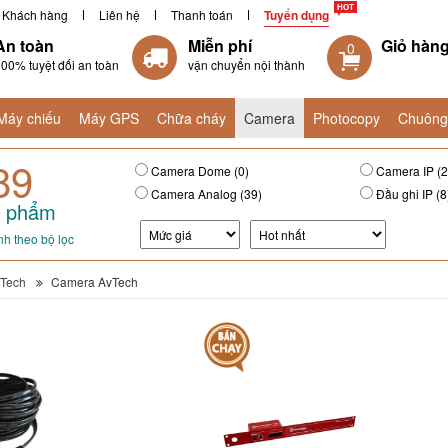
Khách hàng
Liên hệ
Thanh toán
Tuyển dụng
An toàn
Miễn phí
Giỏ hàn
0
00% tuyệt đối an toàn
vận chuyển nội thành
Máy chiếu
Máy GPS
Chữa cháy
Camera
Photocopy
Chuông
89
Camera Dome (0)
Camera IP (2
Camera Analog (39)
Đầu ghi IP (8
 phẩm
h theo bộ lọc
Tech
Camera AvTech