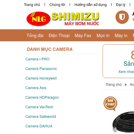
Trang chủ
Chúng tôi
Hướng dẫn sử dụng
Đại lý
1
Tổng đài
Điện Thoại
Máy Fax
Mực in
Máy in
DANH MỤC CAMERA
Camera i-PRO
Sản
Camera Panasonic
Xem nhan
Camera Honeywell
Trang chủ
Av
Camera Axis
Camera HDParagon
Camera VanTech
Camera Safeworld
Camera DAHUA