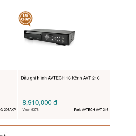
Đầu ghi h ình AVTECH 16 Kênh AVT 216
8,910,000
đ
DG 206AXP
View: 6376
Part: AVTECH AVT 216
Cuối