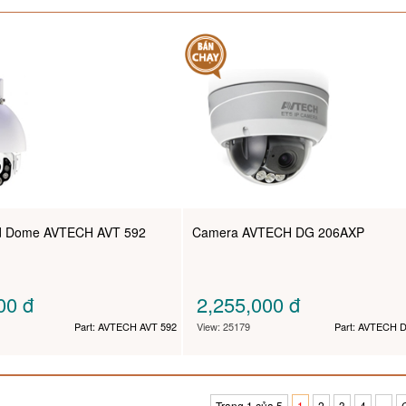
d Dome AVTECH AVT 592
Camera AVTECH DG 206AXP
000
đ
2,255,000
đ
Part: AVTECH AVT 592
View: 25179
Part: AVTECH 
Trang 1 của 5
1
2
3
4
»