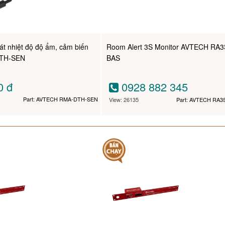
sát nhiệt độ độ ẩm, cảm biến
Room Alert 3S Monitor AVTECH RA3
DTH-SEN
BAS
00
đ
0928 882 345
Part: AVTECH RMA-DTH-SEN
View: 26135
Part: AVTECH RA3