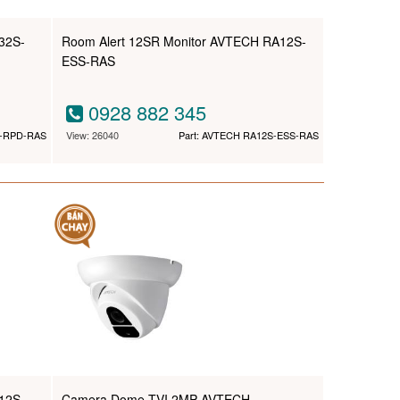
32S-
Room Alert 12SR Monitor AVTECH RA12S-
ESS-RAS
0928 882 345
S-RPD-RAS
View: 26040
Part: AVTECH RA12S-ESS-RAS
12S-
Camera Dome TVI 2MP AVTECH