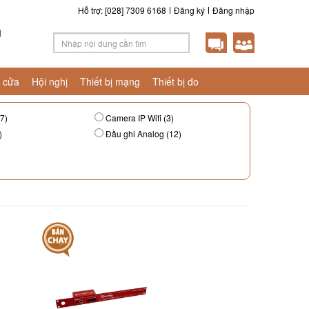
Hỗ trợ: [028] 7309 6168
Đăng ký
Đăng nhập
g
 cửa
Hội nghị
Thiết bị mạng
Thiết bị đo
7)
Camera IP Wifi (3)
)
Đầu ghi Analog (12)