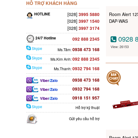
HỖ TRỢ KHÁCH HÀNG
HOTLINE
[028]
3995 5880
Room Alert 1
[028]
3997 1540
DAP-WAS
[028]
3997 3174
0928 8
24/7 Hotline
092 888 2345
View: 26153
Skype
0938 473 168
Ms.Tâm:
Skype
092 888 2345
Ms.Kim Anh:
Skype
0932 794 168
Ms.Thanh:
0938 473 168
Viber
/
Zalo
0932 794 168
Viber
/
Zalo
0918 151 957
Viber
/
Zalo
Skype
Hỗ trợ kỹ thuật
Gửi yêu cầu hỗ trợ
Room Alert 1