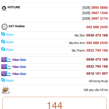
HOTLINE
[028]
3995 5880
[028]
3997 1540
[028]
3997 3174
24/7 Hotline
092 888 2345
Skype
0938 473 168
Ms.Tâm:
Skype
092 888 2345
Ms.Kim Anh:
Skype
0932 794 168
Ms.Thanh:
0938 473 168
Viber
/
Zalo
0932 794 168
Viber
/
Zalo
0918 151 957
Viber
/
Zalo
Skype
Hỗ trợ kỹ thuật
Gửi yêu cầu hỗ trợ
144