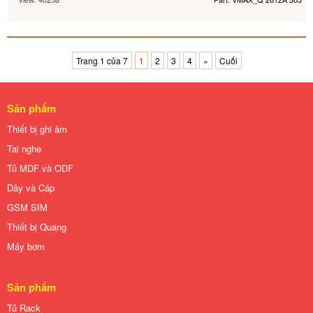
Trang 1 của 7
1
2
3
4
»
Cuối
Sản phẩm
Thiết bị ghi âm
Tai nghe
Tủ MDF và ODF
Dây và Cáp
GSM SIM
Thiết bị Quang
Máy bơm
Sản phẩm
Tủ Rack