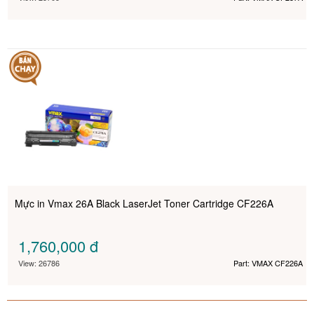
Mực in Vmax 26A Black LaserJet Toner Cartridge CF226A
1,760,000
đ
View: 26786
Part: VMAX CF226A