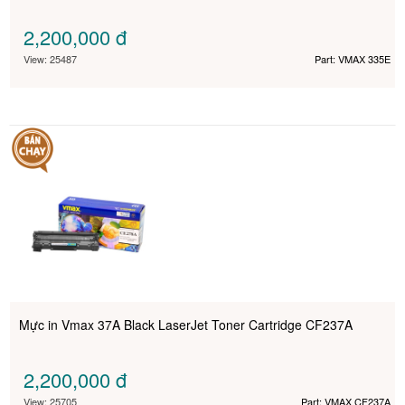
2,200,000
đ
View: 25487
Part: VMAX 335E
Mực in Vmax 37A Black LaserJet Toner Cartridge CF237A
2,200,000
đ
View: 25705
Part: VMAX CF237A