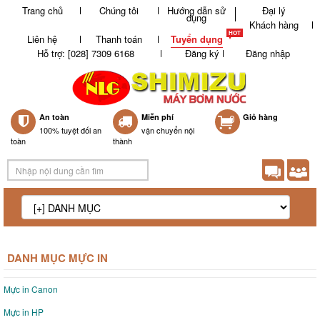
Trang chủ
Chúng tôi
Hướng dẫn sử
Đại lý
dụng
Khách hàng
Liên hệ
Thanh toán
Tuyển dụng
Hỗ trợ: [028] 7309 6168
Đăng ký
Đăng nhập
An toàn
Miễn phí
0
Giỏ hàng
100% tuyệt đối an
vận chuyển nội
toàn
thành
DANH MỤC MỰC IN
Mực in Canon
Mực in HP