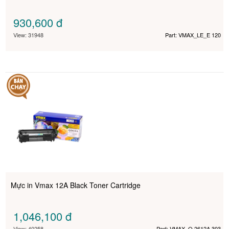
930,600
đ
View: 31948
Part: VMAX_LE_E 120
Mực in Vmax 12A Black Toner Cartridge
1,046,100
đ
View: 40258
Part: VMAX_Q 2612A 303