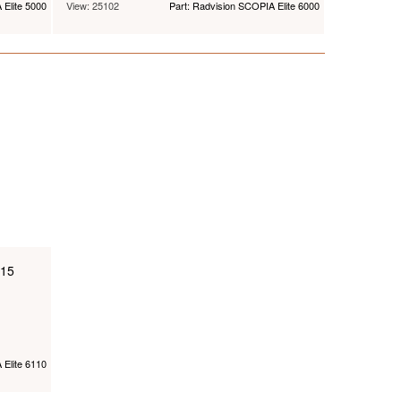
 Elite 5000
View: 25102
Part: Radvision SCOPIA Elite 6000
 15
 Elite 6110