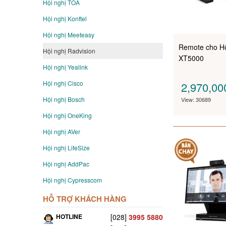
Hội nghị TOA
Hội nghị Konftel
Hội nghị Meeteasy
Remote cho Hộ
Hội nghị Radvision
XT5000
Hội nghị Yealink
Hội nghị Cisco
2,970,0
Hội nghị Bosch
View: 30689
Hội nghị OneKing
Hội nghị AVer
Hội nghị LifeSize
Hội nghị AddPac
Hội nghị Cypresscom
HỖ TRỢ KHÁCH HÀNG
HOTLINE
[028]
3995 5880