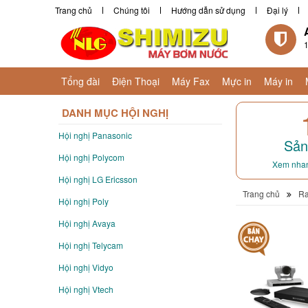
Trang chủ
Chúng tôi
Hướng dẫn sử dụng
Đại lý
1
Tổng đài
Điện Thoại
Máy Fax
Mực in
Máy in
DANH MỤC HỘI NGHỊ
Hội nghị Panasonic
Sản
Hội nghị Polycom
Xem nhan
Hội nghị LG Ericsson
Trang chủ
Ra
Hội nghị Poly
Hội nghị Avaya
Hội nghị Telycam
Hội nghị Vidyo
Hội nghị Vtech