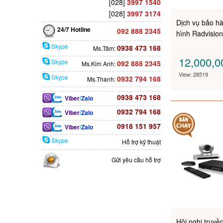
[028]
3997 1540
[028]
3997 3174
Dịch vụ bảo hà
24/7 Hotline
092 888 2345
hình Radvisio
Skype
0938 473 168
Ms.Tâm:
12,000,
Skype
092 888 2345
Ms.Kim Anh:
View: 28519
Skype
0932 794 168
Ms.Thanh:
0938 473 168
Viber
/
Zalo
0932 794 168
Viber
/
Zalo
0918 151 957
Viber
/
Zalo
Skype
Hỗ trợ kỹ thuật
Gửi yêu cầu hỗ trợ
Hội nghị truy