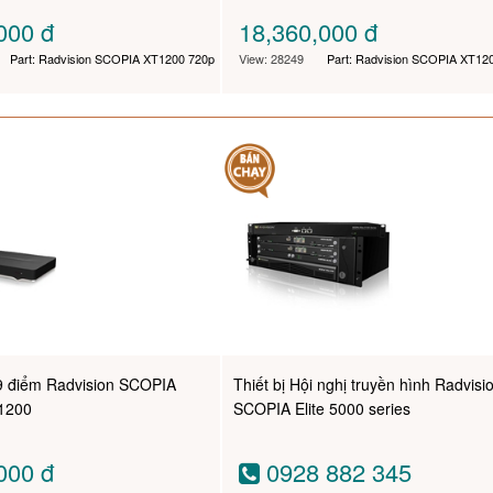
,000
đ
18,360,000
đ
Part: Radvision SCOPIA XT1200 720p
View: 28249
Part: Radvision SCOPIA XT12
9 điểm Radvision SCOPIA
Thiết bị Hội nghị truyền hình Radvisi
1200
SCOPIA Elite 5000 series
,000
đ
0928 882 345