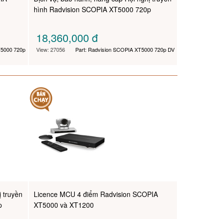
hình Radvision SCOPIA XT5000 720p
18,360,000
đ
T5000 720p
View: 27056
Part: Radvision SCOPIA XT5000 720p DV
 truyền
Licence MCU 4 điểm Radvision SCOPIA
p
XT5000 và XT1200