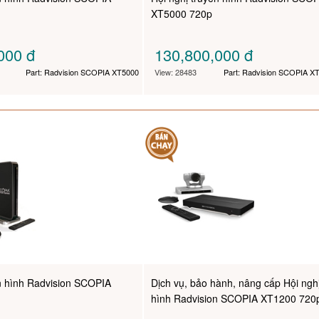
p
XT5000 720p
,000
đ
130,800,000
đ
Part: Radvision SCOPIA XT5000
View: 28483
Part: Radvision SCOPIA X
ền hình Radvision SCOPIA
Dịch vụ, bảo hành, nâng cấp Hội nghị
hình Radvision SCOPIA XT1200 720