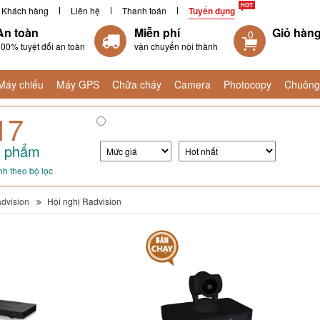
Khách hàng
Liên hệ
Thanh toán
Tuyển dụng
An toàn
Miễn phí
Giỏ hàn
0
00% tuyệt đối an toàn
vận chuyển nội thành
Máy chiếu
Máy GPS
Chữa cháy
Camera
Photocopy
Chuông
17
 phẩm
h theo bộ lọc
dvision
Hội nghị Radvision