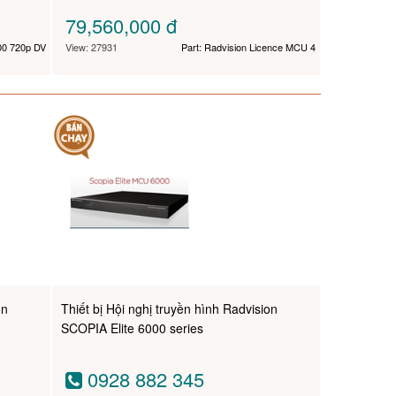
79,560,000
đ
00 720p DV
View: 27931
Part: Radvision Licence MCU 4
on
Thiết bị Hội nghị truyền hình Radvision
SCOPIA Elite 6000 series
0928 882 345