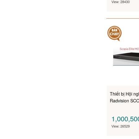
View: 28430
Thiết bị Hội n
Radvision SCO
1,000,50
View: 26529