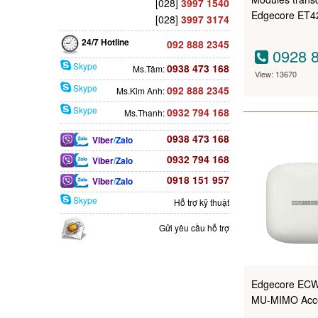
[028]
3997 1540
Edgecore ET4
[028]
3997 3174
24/7 Hotline
092 888 2345
0928 8
Skype
0938 473 168
Ms.Tâm:
View: 13670
Skype
092 888 2345
Ms.Kim Anh:
Skype
0932 794 168
Ms.Thanh:
0938 473 168
Viber
/
Zalo
0932 794 168
Viber
/
Zalo
0918 151 957
Viber
/
Zalo
Skype
Hỗ trợ kỹ thuật
Gửi yêu cầu hỗ trợ
Edgecore ECW
MU-MIMO Acce