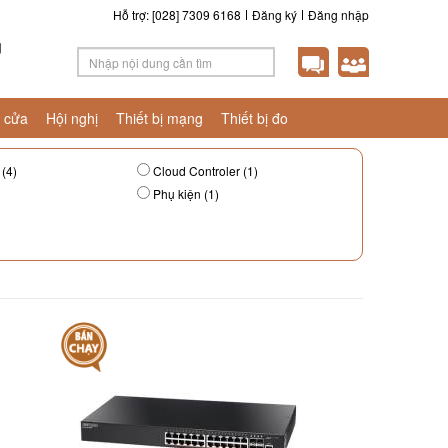
Hỗ trợ: [028] 7309 6168
Đăng ký
Đăng nhập
g
 cửa
Hội nghị
Thiết bị mạng
Thiết bị đo
(4)
Cloud Controler (1)
Phụ kiện (1)