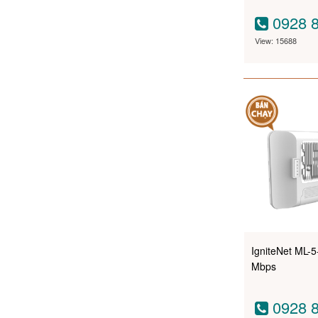
0928 8
View: 15688
IgniteNet ML-
Mbps
0928 8