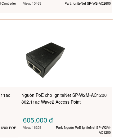
d Controller
View: 15463
Part: IgniteNet SP-W2-AC2600
.11ac
Nguồn PoE cho IgniteNet SP-W2M-AC1200
802.11ac Wave2 Access Point
605,000
đ
View: 16258
Part: Nguồn PoE IgniteNet SP-W2M-
AC1200-POE
AC1200