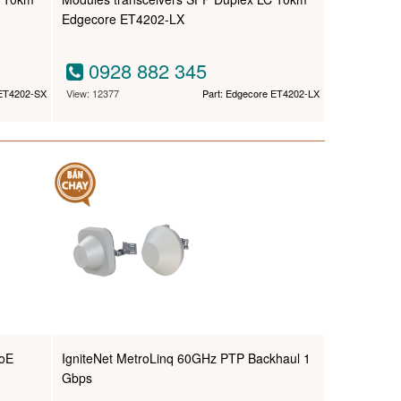
Edgecore ET4202-LX
0928 882 345
 ET4202-SX
View: 12377
Part: Edgecore ET4202-LX
PoE
IgniteNet MetroLinq 60GHz PTP Backhaul 1
Gbps