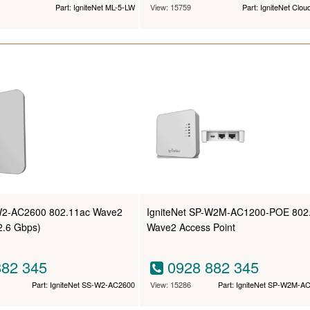
Part: IgniteNet ML-5-LW
View: 15759
Part: IgniteNet Clou
-W2-AC2600 802.11ac Wave2
IgniteNet SP-W2M-AC1200-POE 802
2.6 Gbps)
Wave2 Access Point
82 345
0928 882 345
Part: IgniteNet SS-W2-AC2600
View: 15286
Part: IgniteNet SP-W2M-