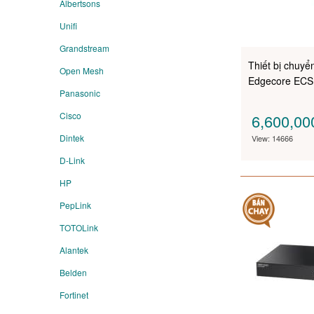
Albertsons
Unifi
Grandstream
Thiết bị chuy
Open Mesh
Edgecore EC
Panasonic
Cisco
6,600,0
Dintek
View: 14666
D-Link
HP
PepLink
TOTOLink
Alantek
Belden
Fortinet