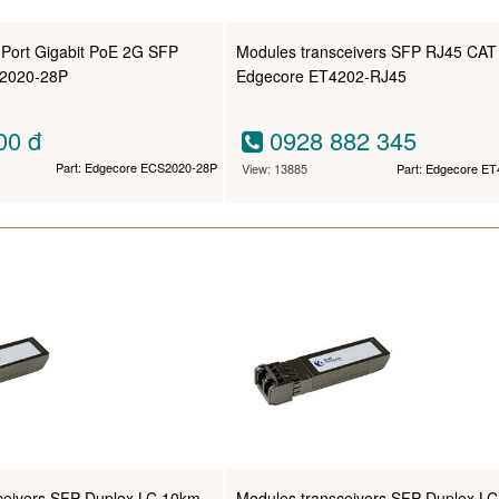
 Port Gigabit PoE 2G SFP
Modules transceivers SFP RJ45 CAT
2020-28P
Edgecore ET4202-RJ45
000
đ
0928 882 345
Part: Edgecore ECS2020-28P
View: 13885
Part: Edgecore E
ceivers SFP Duplex LC 10km
Modules transceivers SFP Duplex L