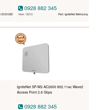
0928 882 345
re ECS1020
View: 15212
Part: IgniteNet MetroLinq
IgniteNet SP-W2-AC2600 802.11ac Wave2
Access Point 2.6 Gbps
0928 882 345