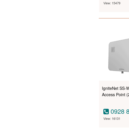
View: 15479
IgniteNet SS
Access Point (
0928 8
View: 16131