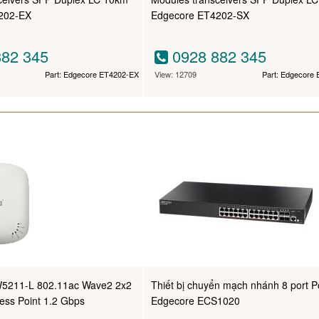
202-EX
Edgecore ET4202-SX
82 345
0928 882 345
Part: Edgecore ET4202-EX
View: 12709
Part: Edgecore
5211-L 802.11ac Wave2 2x2
Thiết bị chuyển mạch nhánh 8 port 
ss Point 1.2 Gbps
Edgecore ECS1020