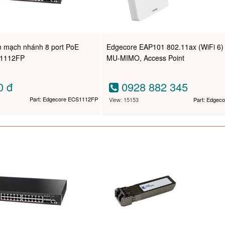
ển mạch nhánh 8 port PoE
Edgecore EAP101 802.11ax (WiFi 6)
S1112FP
MU-MIMO, Access Point
00
đ
0928 882 345
Part: Edgecore ECS1112FP
View: 15153
Part: Edgec