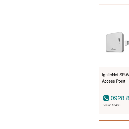
IgniteNet SP
Access Point
0928 8
View: 15433