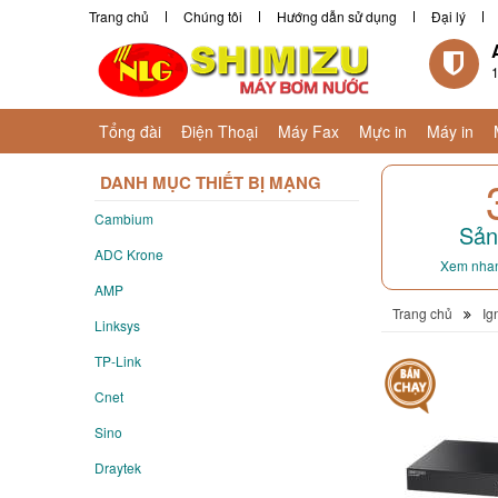
Trang chủ
Chúng tôi
Hướng dẫn sử dụng
Đại lý
1
Tổng đài
Điện Thoại
Máy Fax
Mực in
Máy in
DANH MỤC THIẾT BỊ MẠNG
Cambium
Sản
ADC Krone
Xem nhan
AMP
Trang chủ
Ig
Linksys
TP-Link
Cnet
Sino
Draytek