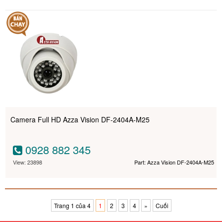
Camera Full HD Azza Vision DF-2404A-M25
0928 882 345
View: 23898
Part: Azza Vision DF-2404A-M25
Trang 1 của 4
1
2
3
4
»
Cuối