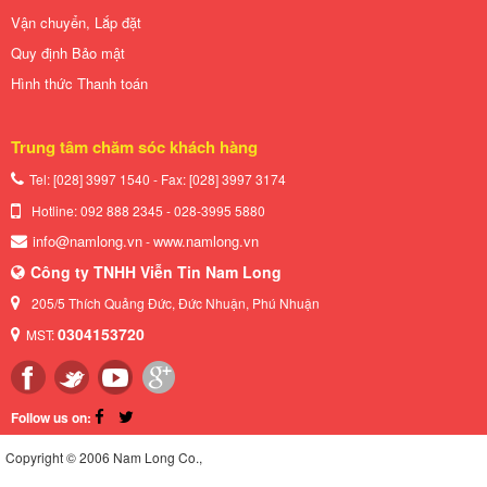
Vận chuyển, Lắp đặt
Quy định Bảo mật
Hình thức Thanh toán
Trung tâm chăm sóc khách hàng
Tel: [028] 3997 1540 - Fax: [028]
3997 3174
Hotline: 092 888 2345 - 028-3995 5880
info@namlong.vn
www.namlong.vn
-
Công ty TNHH Viễn Tin Nam Long
205/5 Thích Quảng Đức, Đức Nhuận, Phú Nhuận
0304153720
MST:
Follow us on:
Copyright © 2006 Nam Long Co.,