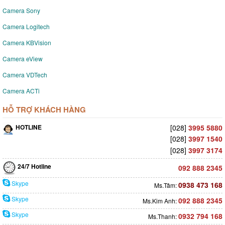
Camera Sony
Camera Logitech
Camera KBVision
Camera eView
Camera VDTech
Camera ACTi
HỖ TRỢ KHÁCH HÀNG
HOTLINE
[028]
3995 5880
[028]
3997 1540
[028]
3997 3174
24/7 Hotline
092 888 2345
Skype
0938 473 168
Ms.Tâm:
Skype
092 888 2345
Ms.Kim Anh:
Skype
0932 794 168
Ms.Thanh: