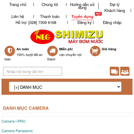
Trang chủ
Chúng tôi
Hướng dẫn sử
Đại lý
dụng
Khách hàng
Liên hệ
Thanh toán
Tuyển dụng
Hỗ trợ: [028] 7309 6168
Đăng ký
Đăng nhập
An toàn
Miễn phí
0
Giỏ hàng
100% tuyệt đối an
vận chuyển nội
toàn
thành
DANH MỤC CAMERA
Camera i-PRO
Camera Panasonic