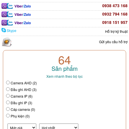
0938 473 168
Viber
/
Zalo
0932 794 168
Viber
/
Zalo
0918 151 957
Viber
/
Zalo
Skype
Hỗ trợ kỹ thuật
Gửi yêu cầu hỗ trợ
64
Sản phẩm
Xem nhanh theo bộ lọc
Camera AHD (2)
Đầu ghi AHD (3)
Camera IP (6)
Đầu ghi IP (3)
Cáp camera (0)
Phụ kiện (0)