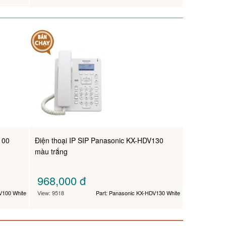
100
Điện thoại IP SIP Panasonic KX-HDV130
màu trắng
968,000
đ
V100 White
View: 9518
Part: Panasonic KX-HDV130 White