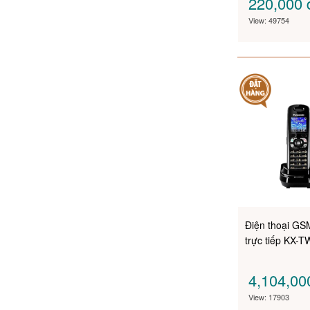
220,000
View: 49754
Điện thoại GS
trực tiếp KX-
4,104,0
View: 17903