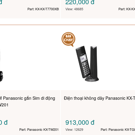
đ
220,000
đ
Part: KX-KX-T7700XB
View: 48685
Part: KX-
M Panasonic gắn Sim di động
Điện thoại không dây Panasonic KX
TW201
00
đ
913,000
đ
Part: Panasonic KX-TW201
View: 12629
Part: Panasonic KX-TG