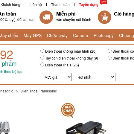
Khách hàng
Liên hệ
Thanh toán
Tuyển dụng
An toàn
Miễn phí
Giỏ hàn
0
00% tuyệt đối an toàn
vận chuyển nội thành
Máy chiếu
Máy GPS
Chữa cháy
Camera
Photocopy
Chuông
92
Điện thoại không màn hình (20)
Điện thoại có
Tay con điện thoại không dây (9)
Điện thoại hộ
 phẩm
Điện thoại IP PT (25)
h theo bộ lọc
nasonic
Điện Thoại Panasonic