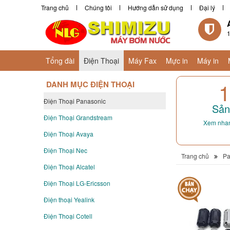
Trang chủ
Chúng tôi
Hướng dẫn sử dụng
Đại lý
1
Tổng đài
Điện Thoại
Máy Fax
Mực in
Máy in
1
DANH MỤC ĐIỆN THOẠI
Điện Thoại Panasonic
Sản
Điện Thoại Grandstream
Xem nhan
Điện Thoại Avaya
Điện Thoại Nec
Trang chủ
Pa
Điện Thoại Alcatel
Điện Thoại LG-Ericsson
Điện thoại Yealink
Điện Thoại Cotell