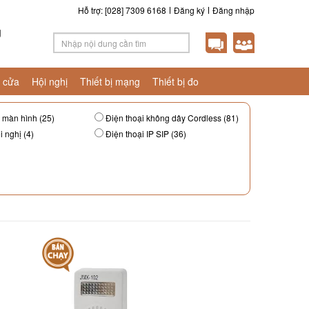
Hỗ trợ: [028] 7309 6168
Đăng ký
Đăng nhập
g
 cửa
Hội nghị
Thiết bị mạng
Thiết bị đo
 màn hình (25)
Điện thoại không dây Cordless (81)
i nghị (4)
Điện thoại IP SIP (36)