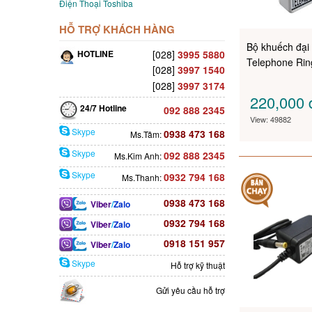
Điện Thoại Toshiba
HỖ TRỢ KHÁCH HÀNG
Bộ khuếch đại
HOTLINE
[028]
3995 5880
Telephone Rin
[028]
3997 1540
[028]
3997 3174
220,000
24/7 Hotline
092 888 2345
View: 49882
Skype
0938 473 168
Ms.Tâm:
Skype
092 888 2345
Ms.Kim Anh:
Skype
0932 794 168
Ms.Thanh:
0938 473 168
Viber
/
Zalo
0932 794 168
Viber
/
Zalo
0918 151 957
Viber
/
Zalo
Skype
Hỗ trợ kỹ thuật
Gửi yêu cầu hỗ trợ