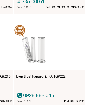
4,235,000
đ
KX-T7700XW
View: 13118
Part: KX-TGF320 KX-TGDA30 x 2
-TGK210
Điện thoại Panasonic KX-TGK222
0928 882 345
K210 black
View: 11178
Part: KX-TGK222