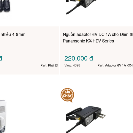
c nhiễu 4-9mm
Nguồn adaptor 6V DC 1A cho Điện th
Panansonic KX-HDV Series
đ
220,000
đ
Part: Khử từ
View: 4398
Part: Adaptor 6V 1A KX-