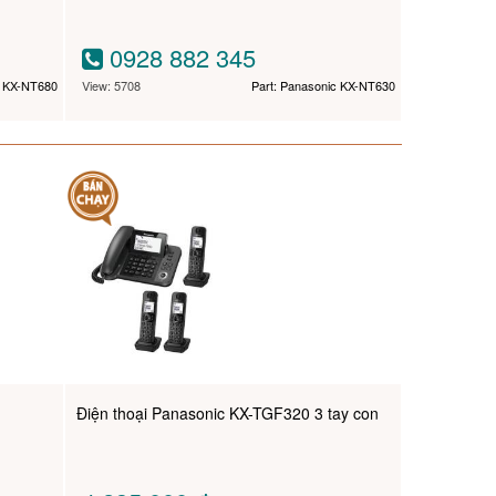
0928 882 345
c KX-NT680
View: 5708
Part: Panasonic KX-NT630
Điện thoại Panasonic KX-TGF320 3 tay con