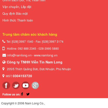
Vận chuyển, Lắp đặt
Quy định Bảo mật
Hình thức Thanh toán
Trung tâm chăm sóc khách hàng
Tel: [028] 3997 1540 - Fax: [028]
3997 3174
Hotline: 092 888 2345 - 028-3995 5880
info@namlong.vn
www.namlong.vn
-
Công ty TNHH Viễn Tin Nam Long
205/5 Thích Quảng Đức, Đức Nhuận, Phú Nhuận
0304153720
MST:
Follow us on:
Copyright © 2006 Nam Long Co.,