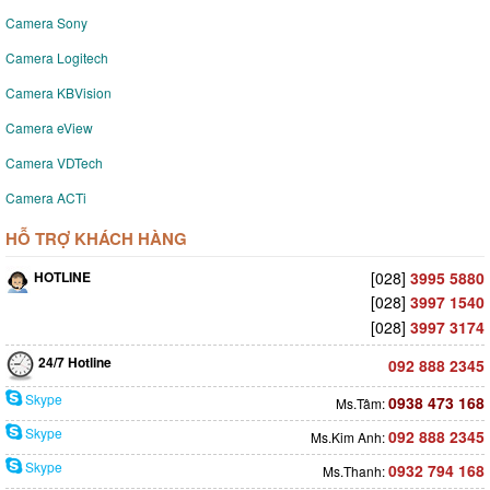
Camera Sony
Camera Logitech
Camera KBVision
Camera eView
Camera VDTech
Camera ACTi
HỖ TRỢ KHÁCH HÀNG
HOTLINE
[028]
3995 5880
[028]
3997 1540
[028]
3997 3174
24/7 Hotline
092 888 2345
Skype
0938 473 168
Ms.Tâm:
Skype
092 888 2345
Ms.Kim Anh:
Skype
0932 794 168
Ms.Thanh: