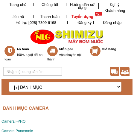
Trang chủ
Chúng tôi
Hướng dẫn sử
Đại lý
dụng
Khách hàng
Liên hệ
Thanh toán
Tuyển dụng
Hỗ trợ: [028] 7309 6168
Đăng ký
Đăng nhập
An toàn
Miễn phí
0
Giỏ hàng
100% tuyệt đối an
vận chuyển nội
toàn
thành
DANH MỤC CAMERA
Camera i-PRO
Camera Panasonic