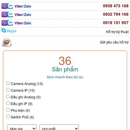
0938 473 168
Viber
/
Zalo
0932 794 168
Viber
/
Zalo
0918 151 957
Viber
/
Zalo
Skype
Hỗ trợ kỹ thuật
Gửi yêu cầu hỗ trợ
36
Sản phẩm
Xem nhanh theo bộ lọc
Camera Analog (13)
Camera IP (10)
Đầu ghi Analog (0)
Đầu ghi IP (9)
Phụ kiện (0)
Switch PoE (4)